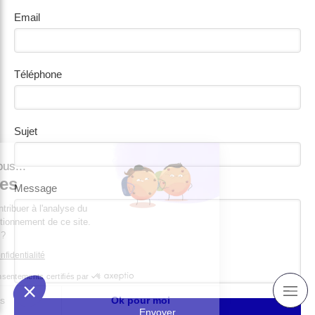
Email
Téléphone
Sujet
c'est nous...
Cookies
Message
est de contribuer à l'analyse du
au bon fonctionnement de ce site.
pour vous ?
tique de confidentialité
Consentements certifiés par
Je choisis
Ok pour moi
Envoyer